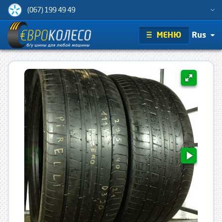
(067) 199 49 49
МЕНЮ
Rus