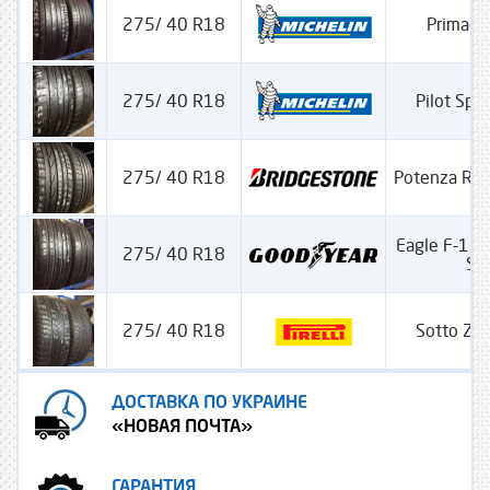
275/ 40 R18
Primacy
275/ 40 R18
Pilot Spo
275/ 40 R18
Potenza RE
Eagle F-1 As
275/ 40 R18
SS
275/ 40 R18
Sotto Ze
ДОСТАВКА ПО УКРАИНЕ
«НОВАЯ ПОЧТА»
ГАРАНТИЯ