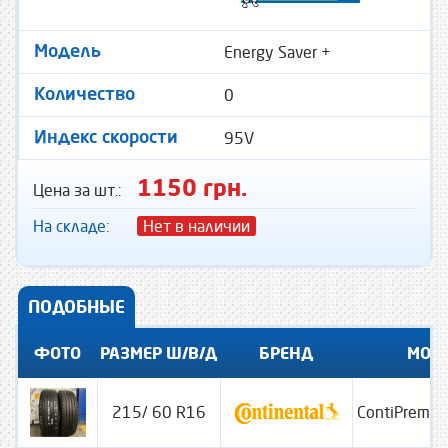
Energy Saver +
Модель
0
Количество
95V
Индекс скорости
1150 грн.
Цена за шт.:
На складе:
Нет в наличии
ПОДОБНЫЕ
ФОТО
РАЗМЕР Ш/В/Д
БРЕНД
МОД
215/ 60 R16
ContiPremiu