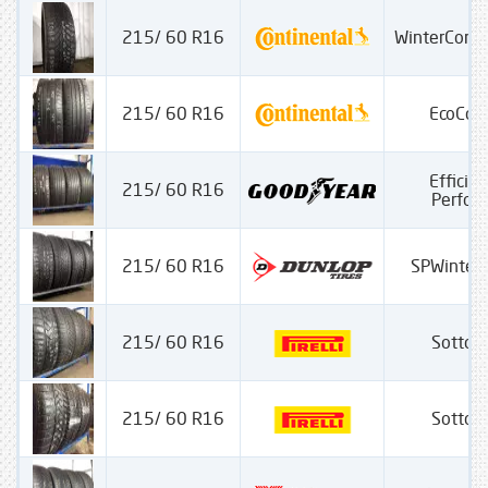
215/ 60 R16
WinterCont
215/ 60 R16
EcoCon
Efficien
215/ 60 R16
Perfor
215/ 60 R16
SPWinter
215/ 60 R16
Sotto Z
215/ 60 R16
Sotto Z