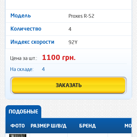
Proxes R-52
Модель
4
Количество
92Y
Индекс скорости
1100 грн.
Цена за шт.:
На складе:
4
ЗАКАЗАТЬ
ПОДОБНЫЕ
ФОТО
РАЗМЕР Ш/В/Д
БРЕНД
МОД