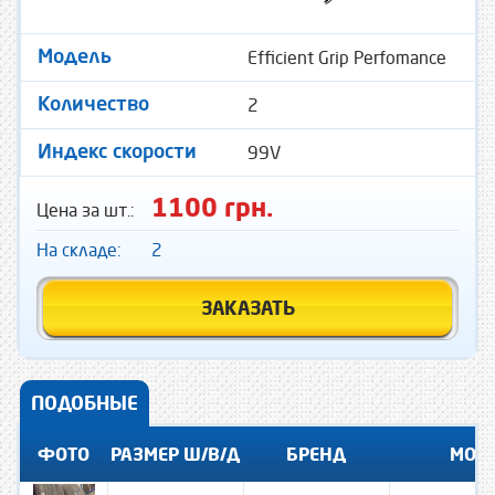
Efficient Grip Perfomance
Модель
2
Количество
99V
Индекс скорости
1100 грн.
Цена за шт.:
На складе:
2
ЗАКАЗАТЬ
ПОДОБНЫЕ
ФОТО
РАЗМЕР Ш/В/Д
БРЕНД
МОД