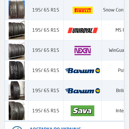
195/ 65 R15
Snow Contr
195/ 65 R15
MS Pl
195/ 65 R15
WinGuard
195/ 65 R15
Polar
195/ 65 R15
Brilian
195/ 65 R15
Inten