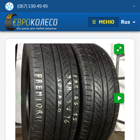
(067) 199 49 49
МЕНЮ
Rus