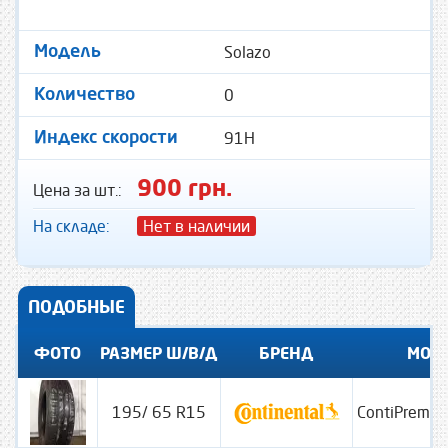
Solazo
Модель
0
Количество
91H
Индекс скорости
900 грн.
Цена за шт.:
На складе:
Нет в наличии
ПОДОБНЫЕ
ФОТО
РАЗМЕР Ш/В/Д
БРЕНД
МОД
195/ 65 R15
ContiPremiu