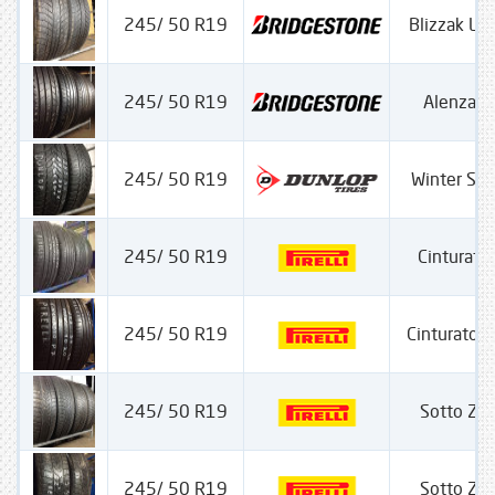
245/ 50 R19
Blizzak L
245/ 50 R19
Alenza 
245/ 50 R19
Winter Sp
245/ 50 R19
Cinturato
245/ 50 R19
Cinturato P-
245/ 50 R19
Sotto Ze
245/ 50 R19
Sotto Ze