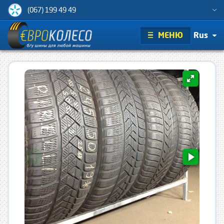
(067) 199 49 49
МЕНЮ
Rus