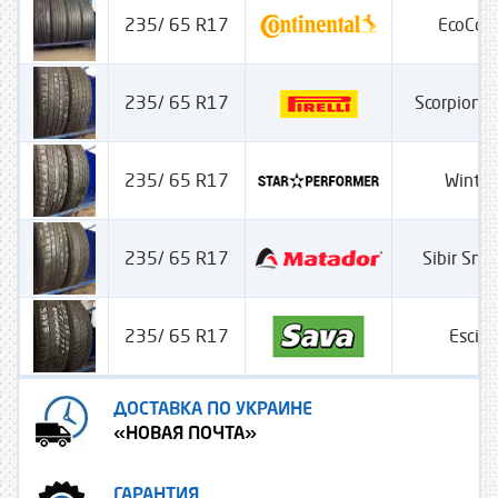
235/ 65 R17
EcoCon
235/ 65 R17
Scorpion 
235/ 65 R17
Winte
235/ 65 R17
Sibir Sn
235/ 65 R17
Escim
ДОСТАВКА ПО УКРАИНЕ
«НОВАЯ ПОЧТА»
ГАРАНТИЯ