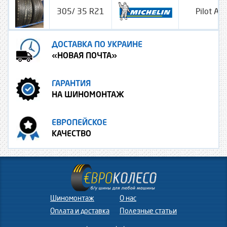
305/ 35 R21
Pilot Alp
ДОСТАВКА ПО УКРАИНЕ
«НОВАЯ ПОЧТА»
ГАРАНТИЯ
НА ШИНОМОНТАЖ
ЕВРОПЕЙСКОЕ
КАЧЕСТВО
Шиномонтаж
О нас
Оплата и доставка
Полезные статьи