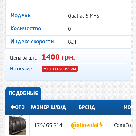
Quatrac 5 M+S
Модель
0
Количество
82T
Индекс скорости
1400 грн.
Цена за шт.:
На складе:
Нет в наличии
ПОДОБНЫЕ
ФОТО
РАЗМЕР Ш/В/Д
БРЕНД
МОД
175/ 65 R14
ContiEcoC