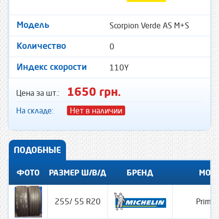
Scorpion Verde AS M+S
Модель
0
Количество
110Y
Индекс скорости
1650 грн.
Цена за шт.:
На складе:
Нет в наличии
ПОДОБНЫЕ
ФОТО
РАЗМЕР Ш/В/Д
БРЕНД
МОД
255/ 55 R20
Prima