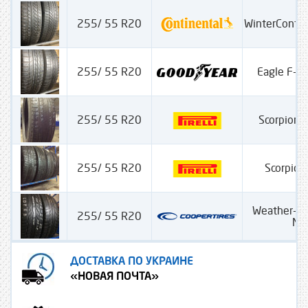
255/ 55 R20
WinterConta
255/ 55 R20
Eagle F-1
255/ 55 R20
Scorpion 
255/ 55 R20
Scorpion
Weather-M
255/ 55 R20
M+
ДОСТАВКА ПО УКРАИНЕ
«НОВАЯ ПОЧТА»