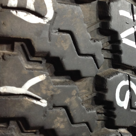
Сезонность
Радиус
17
Ширина
245
Профиль
75
Остаток протектора
95%
Бренд
Модель
Wrangler
Количество