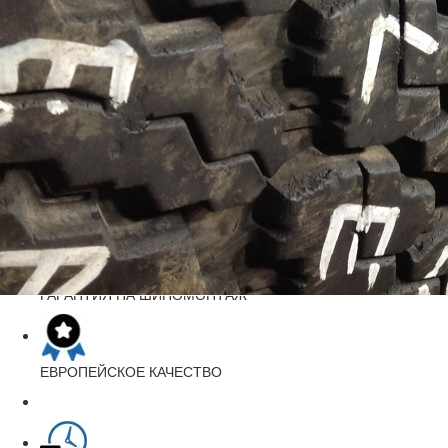
2
Индекс скорости
110T
Цена за шт.:
1600 грн.
На складе:
2
заказать
ДОСТАВКА ПО УКРАИНЕ
«НОВАЯ ПОЧТА»
ГАРАНТИЯ
НА ШИНОМОНТАЖ
ЕВРОПЕЙСКОЕ
КАЧЕСТВО