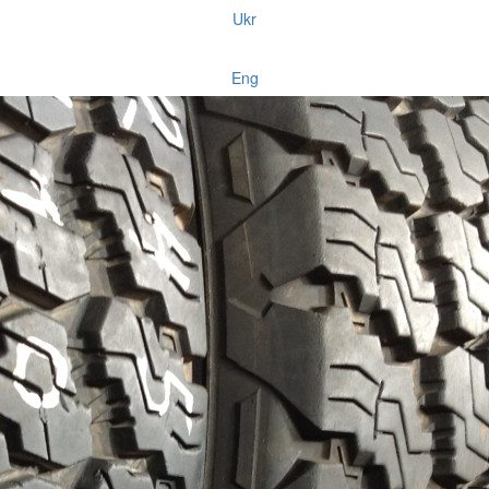
Ukr
Eng