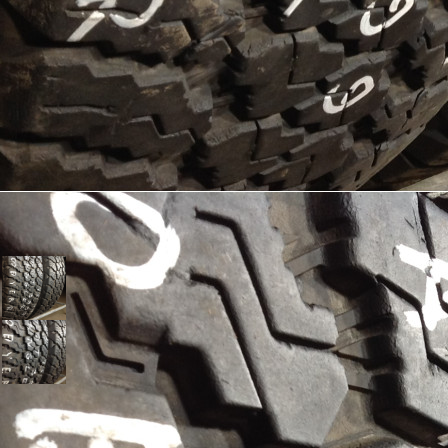
Шины GoodYear 245/75/17