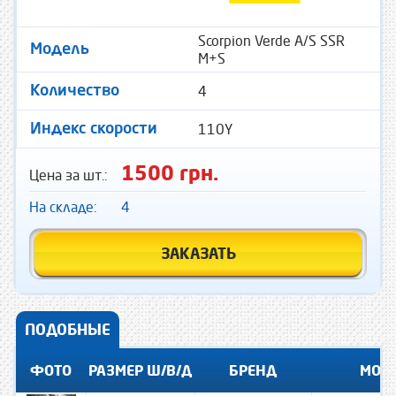
Scorpion Verde A/S SSR
Модель
M+S
4
Количество
110Y
Индекс скорости
1500 грн.
Цена за шт.:
На складе:
4
ЗАКАЗАТЬ
ПОДОБНЫЕ
ФОТО
РАЗМЕР Ш/В/Д
БРЕНД
МОД