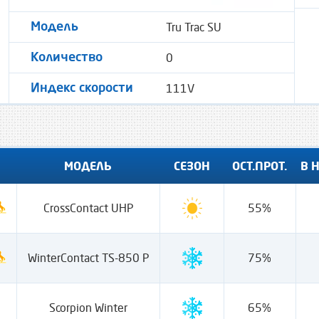
Tru Trac SU
Модель
0
Количество
111V
Индекс скорости
МОДЕЛЬ
СЕЗОН
ОСТ.ПРОТ.
В 
CrossContact UHP
55%
WinterContact TS-850 P
75%
Scorpion Winter
65%