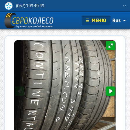
(067) 199 49 49
МЕНЮ
Rus