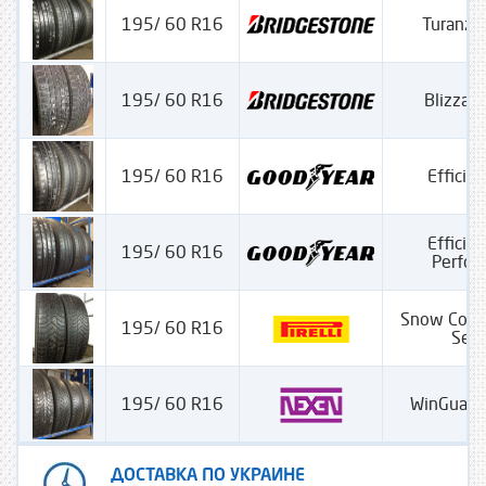
195/ 60 R16
Turanza
195/ 60 R16
Blizzak
195/ 60 R16
Efficien
Efficien
195/ 60 R16
Perfo
Snow Cont
195/ 60 R16
Seri
195/ 60 R16
WinGuard
ДОСТАВКА ПО УКРАИНЕ