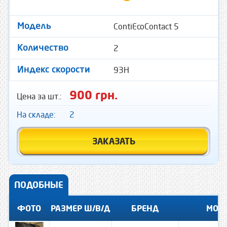
ContiEcoContact 5
Модель
2
Количество
93H
Индекс скорости
900 грн.
Цена за шт.:
На складе:
2
ЗАКАЗАТЬ
ПОДОБНЫЕ
ФОТО
РАЗМЕР Ш/В/Д
БРЕНД
МОД