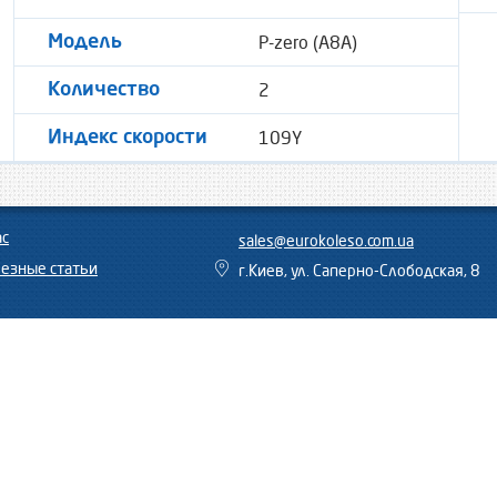
P-zero (A8A)
Модель
2
Количество
109Y
Индекс скорости
ас
sales@eurokoleso.com.ua
езные статьи
г.Киев, ул. Саперно-Слободская, 8