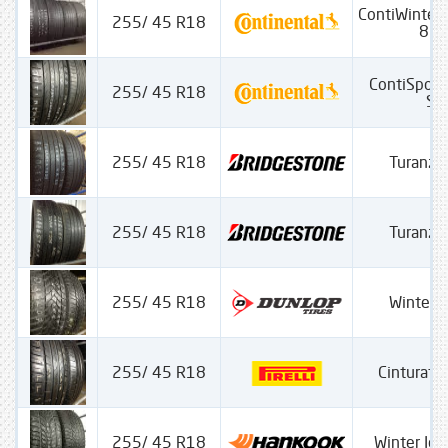
ContiWinterC
255/ 45 R18
810
ContiSport
255/ 45 R18
SS
255/ 45 R18
Turanza
255/ 45 R18
Turanza
255/ 45 R18
Winter S
255/ 45 R18
Cinturato
255/ 45 R18
Winter Ice