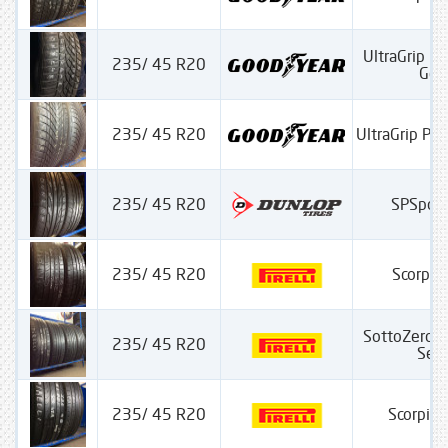
UltraGrip P
235/ 45 R20
Gen
235/ 45 R20
UltraGrip Pe
235/ 45 R20
SPSpor
235/ 45 R20
Scorpio
SottoZero 
235/ 45 R20
Seria
235/ 45 R20
Scorpion