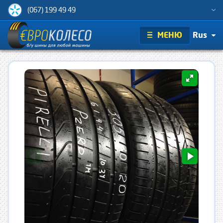
(067) 199 49 49
МЕНЮ
Rus