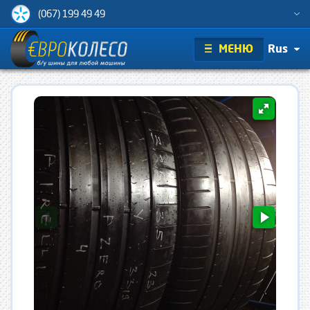
(067) 199 49 49
МЕНЮ
Rus