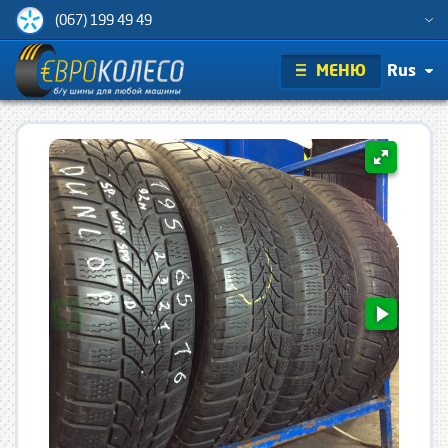
(067) 199 49 49
МЕНЮ
Rus