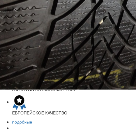
2
Индекс скорости
100W
Цена за шт.:
1800 грн.
На складе:
2
заказать
ДОСТАВКА ПО УКРАИНЕ
«НОВАЯ ПОЧТА»
ГАРАНТИЯ
НА ШИНОМОНТАЖ
ЕВРОПЕЙСКОЕ
КАЧЕСТВО
подобные