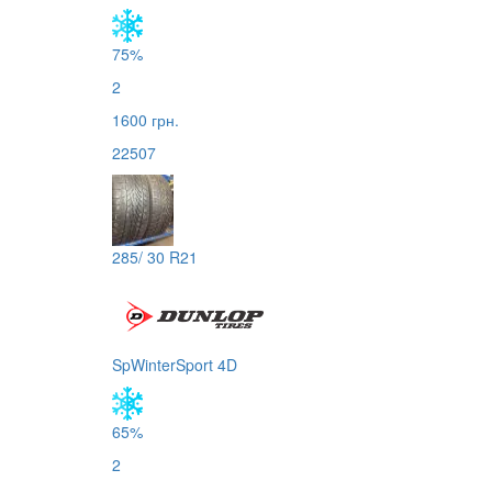
75%
2
1600 грн.
22507
285/ 30 R21
SpWinterSport 4D
65%
2