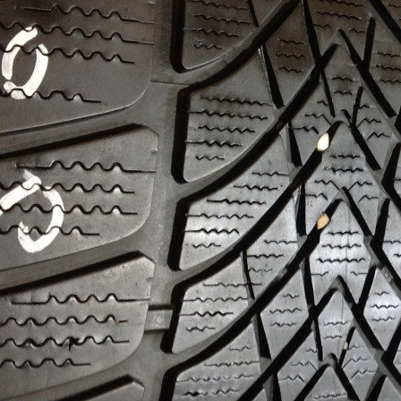
Сезонность
Радиус
21
Ширина
285
Профиль
30
Остаток протектора
75%
Бренд
Модель
SpWinterSport 4D
Количество