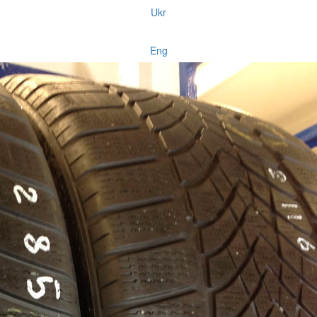
Ukr
Eng