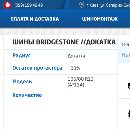
г.Киев, ул. Саперно-Сл
(099) 199 49 49
ОПЛАТА И ДОСТАВКА
ШИНОМОНТАЖ
ШИНЫ BRIDGESTONE //ДОКАТКА
Цен
На 
Докатка
Радиус
100%
Остаток протектора
105/80 R13
Модель
(4*114)
1
Количество