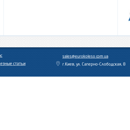
ас
sales@eurokoleso.com.ua
езные статьи
г.Киев, ул. Саперно-Слободская, 8