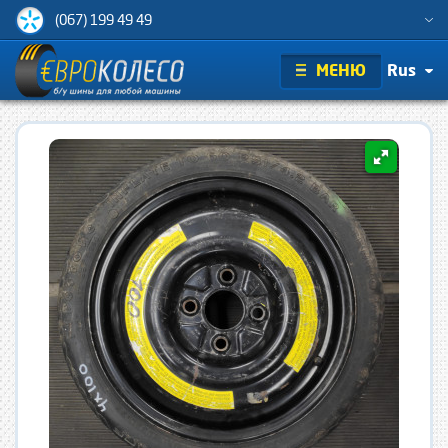
(067) 199 49 49
МЕНЮ
Rus