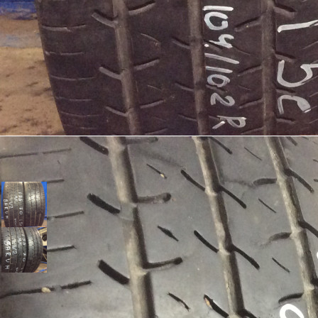
Шини Barum 195/70/15C