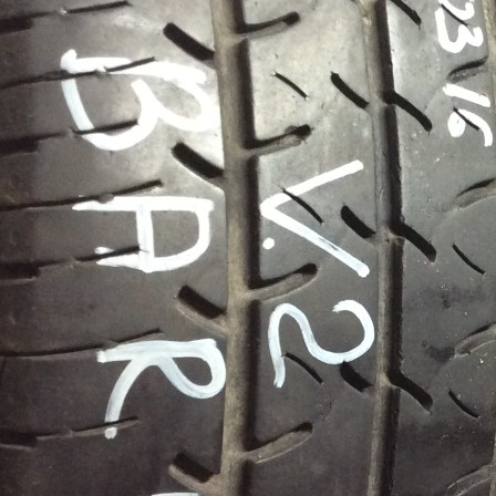
Сезонність
Радіус
15C
Ширина
195
Профіль
70
Залишок протектора
65%
Бренд
Модель
Vanis 2
Кількість