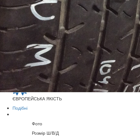
0
Індекс швидкості
Ціна за шт.:
1 100 грн.
На складі:
Відсутні
ДОСТАВКА ПО УКРАЇНІ
"НОВА ПОШТА"
ГАРАНТІЯ
НА ШИНОМОНТАЖ
ЄВРОПЕЙСЬКА
ЯКІСТЬ
Подібні
Фото
Розмір Ш/В/Д