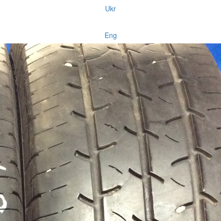
Ukr
Eng