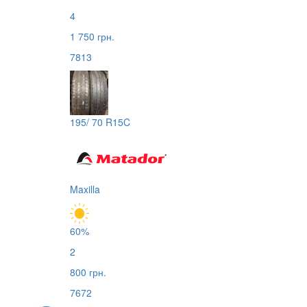
4
1 750 грн.
7813
195/ 70 R15C
Maxilla
60%
2
800 грн.
7672