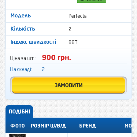
Perfecta
Модель
2
Кількість
88T
Індекс швидкості
900 грн.
Ціна за шт.:
На складі:
2
ЗАМОВИТИ
ПОДІБНІ
ФОТО
РОЗМІР Ш/В/Д
БРЕНД
МОД