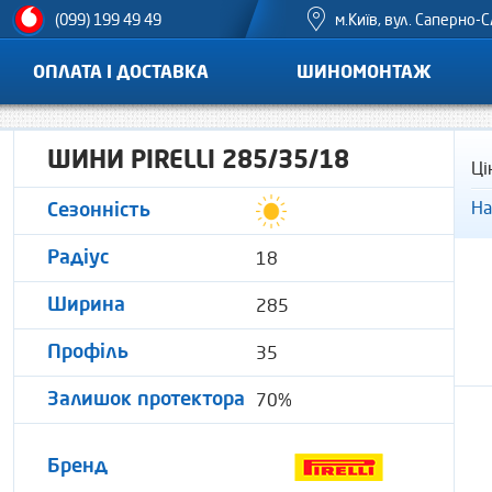
м.Київ, вул. Саперно-С
(099) 199 49 49
ОПЛАТА І ДОСТАВКА
ШИНОМОНТАЖ
ШИНИ PIRELLI 285/35/18
Ці
На
Сезонність
18
Радіус
285
Ширина
35
Профіль
70%
Залишок протектора
Бренд