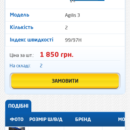
Agilis 3
Модель
2
Кількість
99/97H
Індекс швидкості
1 850 грн.
Ціна за шт.:
На складі:
2
ЗАМОВИТИ
ПОДІБНІ
ФОТО
РОЗМІР Ш/В/Д
БРЕНД
МОД