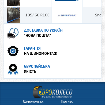
195/ 60 R16C
Snow
ДОСТАВКА ПО УКРАЇНІ
"НОВА ПОШТА"
ГАРАНТІЯ
НА ШИНОМОНТАЖ
ЄВРОПЕЙСЬКА
ЯКІСТЬ
Шиномонтаж
Про нас