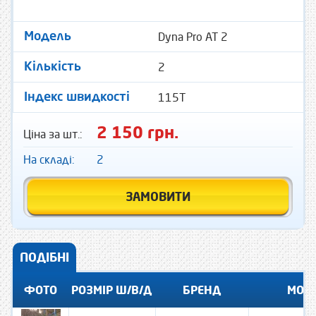
Dyna Pro AT 2
Модель
2
Кількість
115T
Індекс швидкості
2 150 грн.
Ціна за шт.:
На складі:
2
ЗАМОВИТИ
ПОДІБНІ
ФОТО
РОЗМІР Ш/В/Д
БРЕНД
МОД