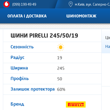
м.Київ, вул. Саперно-С
(099) 199 49 49
ОПЛАТА І ДОСТАВКА
ШИНОМОНТАЖ
ШИНИ PIRELLI 245/50/19
Ці
На
Сезонність
19
Радіус
245
Ширина
50
Профіль
60%
Залишок протектора
Бренд