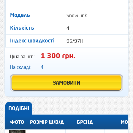
SnowLink
Модель
4
Кількість
95/97H
Індекс швидкості
1 300 грн.
Ціна за шт.:
На складі:
4
ЗАМОВИТИ
ПОДІБНІ
ФОТО
РОЗМІР Ш/В/Д
БРЕНД
МОД