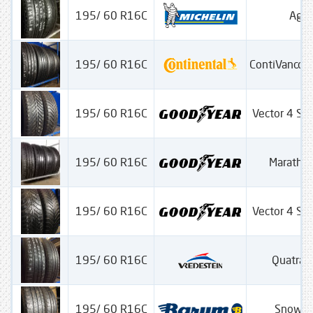
195/ 60 R16C
Agili
195/ 60 R16C
ContiVancoC
195/ 60 R16C
Vector 4 Se
195/ 60 R16C
Maratho
195/ 60 R16C
Vector 4 Se
195/ 60 R16C
Quatrac
195/ 60 R16C
Snow V