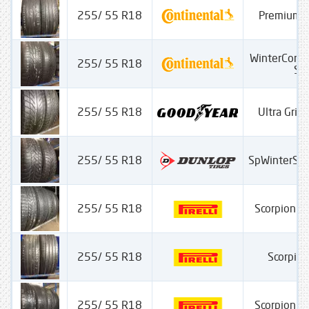
255/ 55 R18
PremiumC
WinterCont
255/ 55 R18
SS
255/ 55 R18
Ultra Grip
255/ 55 R18
SpWinterSp
255/ 55 R18
Scorpion W
255/ 55 R18
Scorpion
255/ 55 R18
Scorpion W