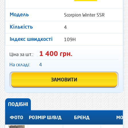
Scorpion Winter SSR
Модель
4
Кількість
109H
Індекс швидкості
1 400 грн.
Ціна за шт.:
На складі:
4
ЗАМОВИТИ
ПОДІБНІ
ФОТО
РОЗМІР Ш/В/Д
БРЕНД
МОД