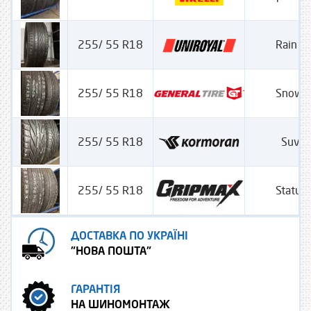
255/ 55 R18
Rain Sp
255/ 55 R18
SnowG
255/ 55 R18
Suv 
255/ 55 R18
Statur
ДОСТАВКА ПО УКРАЇНІ
"НОВА ПОШТА"
ГАРАНТІЯ
НА ШИНОМОНТАЖ