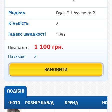
Eagle F-1 Assimetric 2
Модель
2
Кількість
109Y
Індекс швидкості
1 100 грн.
Ціна за шт.:
На складі:
2
ЗАМОВИТИ
ПОДІБНІ
ФОТО
РОЗМІР Ш/В/Д
БРЕНД
МОД