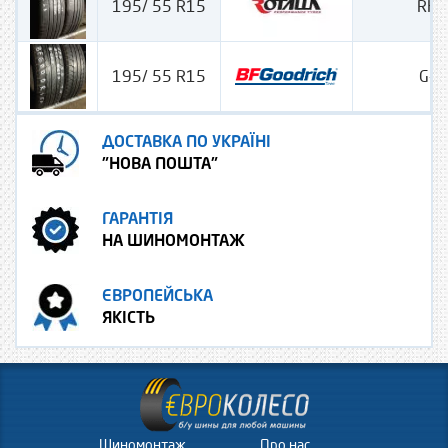
195/ 55 R15
RH-
195/ 55 R15
G-Gr
ДОСТАВКА ПО УКРАЇНІ
"НОВА ПОШТА"
ГАРАНТІЯ
НА ШИНОМОНТАЖ
ЄВРОПЕЙСЬКА
ЯКІСТЬ
Шиномонтаж
Про нас