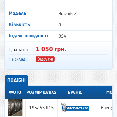
Bravuris 2
Модель
0
Кількість
85V
Індекс швидкості
1 050 грн.
Ціна за шт.:
На складі:
Відсутні
ПОДІБНІ
ФОТО
РОЗМІР Ш/В/Д
БРЕНД
МОД
195/ 55 R15
Energy 