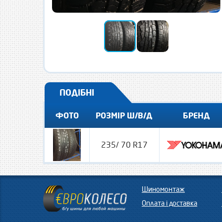
ПОДІБНІ
ФОТО
РОЗМІР Ш/В/Д
БРЕНД
235/ 70 R17
Шиномонтаж
Оплата і доставка