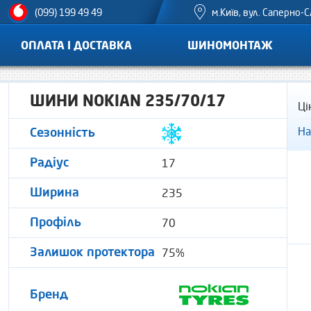
м.Київ, вул. Саперно-С
(099) 199 49 49
ОПЛАТА І ДОСТАВКА
ШИНОМОНТАЖ
ШИНИ NOKIAN 235/70/17
Ці
На
Сезонність
17
Радіус
235
Ширина
70
Профіль
75%
Залишок протектора
Бренд