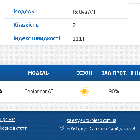
Rotiva A/T
Модель
2
Кількість
111T
Індекс швидкості
МОДЕЛЬ
СЕЗОН
ЗАЛ.ПРОТ.
В Н
Geolandar AT
90%
Про нас
sales@eurokoleso.com.ua
Корисні статті
м.Київ, вул. Саперно-Слобідська, 8