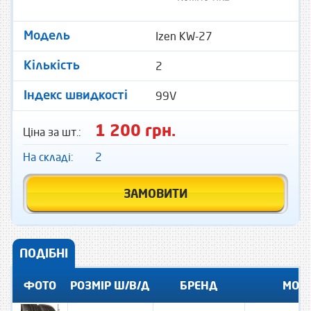
Izen KW-27
Модель
2
Кількість
99V
Індекс швидкості
1 200 грн.
Ціна за шт.:
На складі:
2
ЗАМОВИТИ
ПОДІБНІ
ФОТО
РОЗМІР Ш/В/Д
БРЕНД
МОД