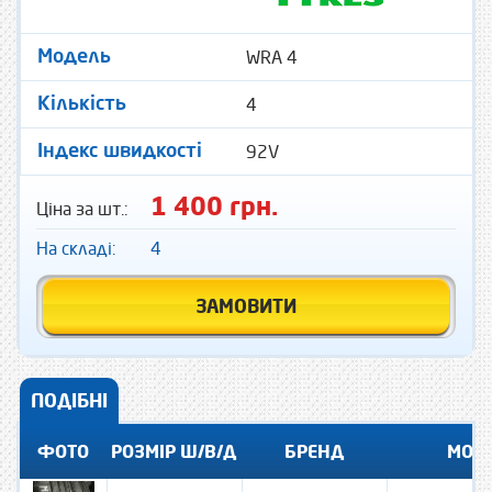
WRA 4
Модель
4
Кількість
92V
Індекс швидкості
1 400 грн.
Ціна за шт.:
На складі:
4
ЗАМОВИТИ
ПОДІБНІ
ФОТО
РОЗМІР Ш/В/Д
БРЕНД
МОД