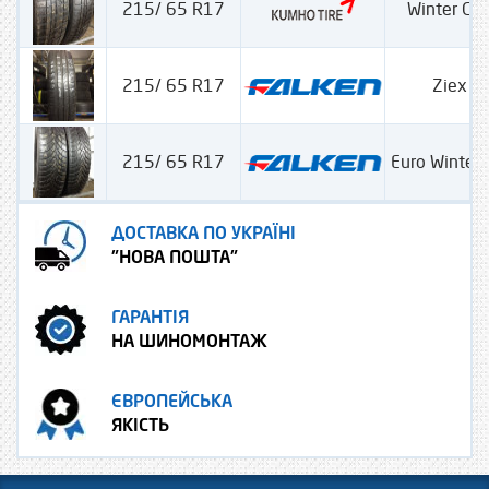
215/ 65 R17
Winter Cra
215/ 65 R17
Ziex Z
215/ 65 R17
Euro Winter
ДОСТАВКА ПО УКРАЇНІ
"НОВА ПОШТА"
ГАРАНТІЯ
НА ШИНОМОНТАЖ
ЄВРОПЕЙСЬКА
ЯКІСТЬ