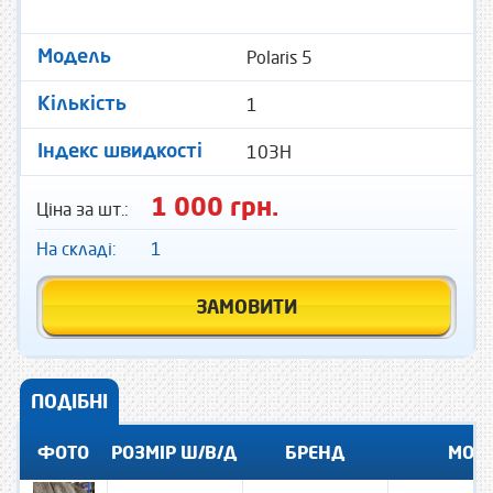
Polaris 5
Модель
1
Кількість
103H
Індекс швидкості
1 000 грн.
Ціна за шт.:
На складі:
1
ЗАМОВИТИ
ПОДІБНІ
ФОТО
РОЗМІР Ш/В/Д
БРЕНД
МОД