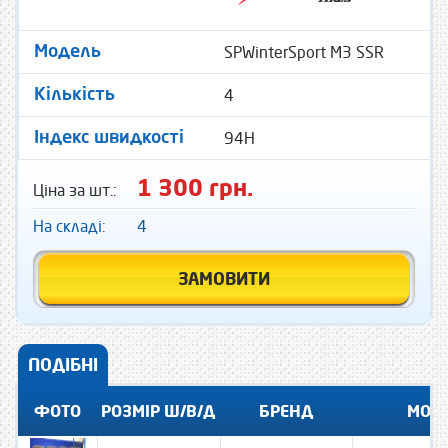
SPWinterSport M3 SSR
Модель
4
Кількість
94H
Індекс швидкості
1 300 грн.
Ціна за шт.:
На складі:
4
ЗАМОВИТИ
ПОДІБНІ
ФОТО
РОЗМІР Ш/В/Д
БРЕНД
МОД