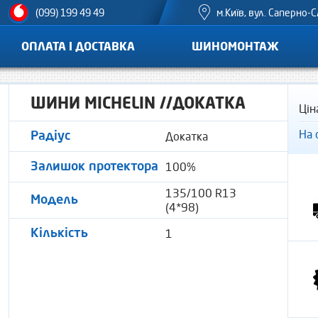
м.Київ, вул. Саперно-С
(099) 199 49 49
ОПЛАТА І ДОСТАВКА
ШИНОМОНТАЖ
ШИНИ MICHELIN //ДОКАТКА
Цін
На 
Докатка
Радіус
100%
Залишок протектора
135/100 R13
Модель
(4*98)
1
Кількість