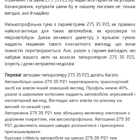
балансування, купувати шини бу в нашому магазині не тільки
вигідно, але й надійно.
Низькопрофільна гума з параметрами 275 35 Р21 як правило
найелегантніша для таких автомобілів, як кросовери та
мікроавтобуси. Диски великого діаметру з вузькою гумою
надають машинам такого елегантного вигляду, що вони
повністю перетворюються. Але, разом з гарним виглядом, які
набуває вашого авто на колесах типорозміром 275 35 Р21,
існують і деякі неприємні недоліки.
Переваг
автошин типорозміру 275 35 Р21 досить багато:
Автомобільні шини 275 35 Р21 перетворюють транспортний
засіб на зовсім інший зовнішній вигляд. Профіль нижче 40%,
разом із широкими колесами надають автомобілю агресивний і
неповторний вигляд. Виглядає авто зовсім по-різному на
високій та низькій гумі.
Авторезина 275 35 Р21 має збільшену величину зчеплення з
дорожнім покриттям, ніж високопрофільна. Автошини 275 35
Р21 дозволяють машині швидко розганятися і прискорено
пригальмовувати.
Курсова стійкість автомобіля на шинах 275-35 Р21 теж