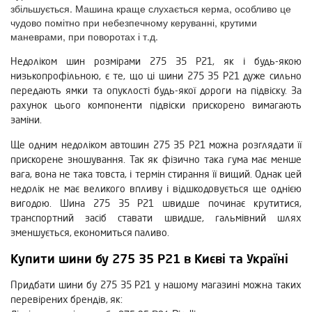
збільшується. Машина краще слухається керма, особливо це
чудово помітно при небезпечному керуванні, крутими
маневрами, при поворотах і т.д.
Недоліком шин розмірами 275 35 Р21, як і будь-якою
низькопрофільною, є те, що ці шини 275 35 Р21 дуже сильно
передають ямки та опуклості будь-якої дороги на підвіску. За
рахунок цього компоненти підвіски прискорено вимагають
заміни.
Ще одним недоліком автошин 275 35 Р21 можна розглядати її
прискорене зношування. Так як фізично така гума має менше
вага, вона не така товста, і термін стирання її вищий. Однак цей
недолік не має великого впливу і відшкодовується ще однією
вигодою. Шина 275 35 Р21 швидше починає крутитися,
транспортний засіб ставати швидше, гальмівний шлях
зменшується, економиться паливо.
Купити шини бу 275 35 Р21 в Києві та Україні
Придбати шини бу 275 35 Р21 у нашому магазині можна таких
перевірених брендів, як: