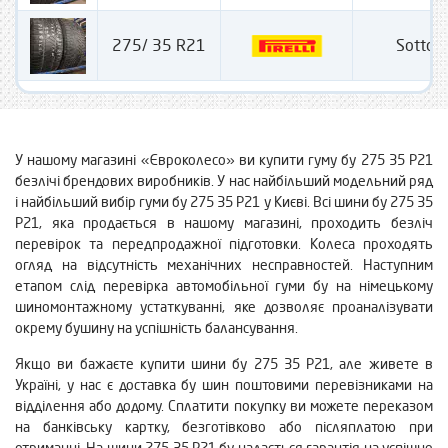
275/ 35 R21
Sotto Z
У нашому магазині «Євроколесо» ви купити гуму бу 275 35 Р21
безлічі брендових виробників. У нас найбільший модельний ряд
і найбільший вибір гуми бу 275 35 Р21 у Києві. Всі шини бу 275 35
Р21, яка продається в нашому магазині, проходить безліч
перевірок та передпродажної підготовки. Колеса проходять
огляд на відсутність механічних несправностей. Наступним
етапом слід перевірка автомобільної гуми бу на німецькому
шиномонтажному устаткуванні, яке дозволяє проаналізувати
окрему бушину на успішність балансування.
Якщо ви бажаєте купити шини бу 275 35 Р21, але живете в
Україні, у нас є доставка бу шин поштовими перевізниками на
відділення або додому. Сплатити покупку ви можете переказом
на банківську картку, безготівково або післяплатою при
отриманні. На шини 275 35 Р21 бу надається гарантія на успішне