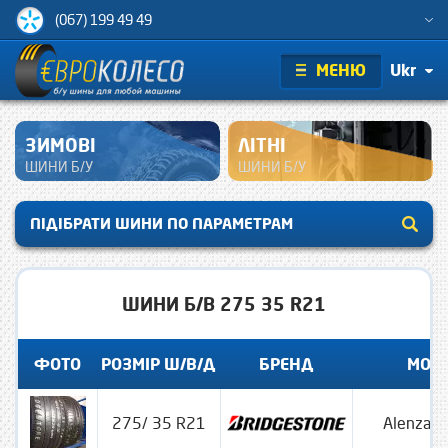
(067) 199 49 49
МЕНЮ
Ukr
ЗИМОВІ
ЛІТНІ
ШИНИ Б/У
ШИНИ Б/У
ПІДІБРАТИ ШИНИ ПО ПАРАМЕТРАМ
ШИНИ Б/В 275 35 R21
ФОТО
РОЗМІР Ш/В/Д
БРЕНД
МОД
275/ 35 R21
Alenza 