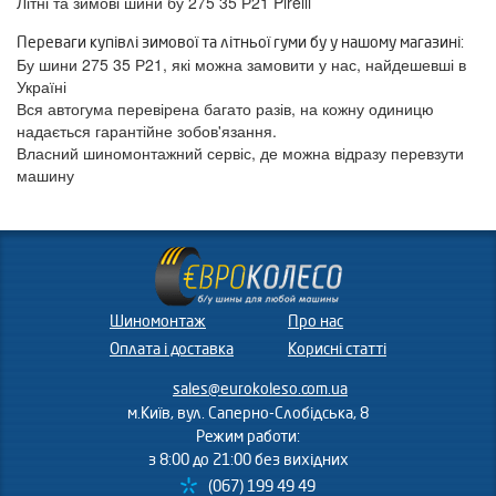
Літні та зимові шини бу 275 35 Р21 Pirelli
Переваги купівлі зимової та літньої гуми бу у нашому магазині:
Бу шини 275 35 Р21, які можна замовити у нас, найдешевші в
Україні
Вся автогума перевірена багато разів, на кожну одиницю
надається гарантійне зобов'язання.
Власний шиномонтажний сервіс, де можна відразу перевзути
машину
Шиномонтаж
Про нас
Оплата і доставка
Корисні статті
sales@eurokoleso.com.ua
м.Київ, вул. Саперно-Слобідська, 8
Режим работи:
з 8:00 до 21:00 без вихідних
(067) 199 49 49