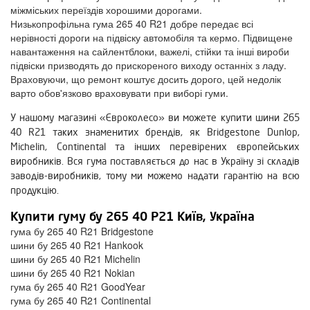
міжміських переїздів хорошими дорогами.
Низькопрофільна гума 265 40 R21 добре передає всі
нерівності дороги на підвіску автомобіля та кермо. Підвищене
навантаження на сайлентблоки, важелі, стійки та інші вироби
підвіски призводять до прискореного виходу останніх з ладу.
Враховуючи, що ремонт коштує досить дорого, цей недолік
варто обов'язково враховувати при виборі гуми.
У нашому магазині «Євроколесо» ви можете купити шини 265
40 R21 таких знаменитих брендів, як Bridgestone Dunlop,
Michelin, Continental та інших перевірених європейських
виробників. Вся гума поставляється до нас в Україну зі складів
заводів-виробників, тому ми можемо надати гарантію на всю
продукцію.
Купити гуму бу 265 40 Р21 Київ, Україна
гума бу 265 40 R21 Bridgestone
шини бу 265 40 R21 Hankook
шини бу 265 40 R21 Michelin
шини бу 265 40 R21 Nokian
гума бу 265 40 R21 GoodYear
гума бу 265 40 R21 Continental