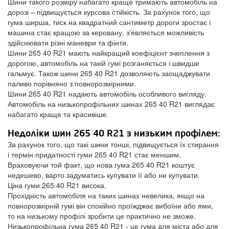
Шини такого розміру набагато краще тримають автомобіль на
дорозі – підвищується курсова стійкість. За рахунок того, що
гума ширша, тиск на квадратний сантиметр дороги зростає і
машина стає кращою за керовану, з'являється можливість
здійснювати різні маневри та фінти.
Шини 265 40 R21 мають найкращий коефіцієнт зчеплення з
дорогою, автомобіль на такій гумі розганяється і швидше
гальмує. Також шини 265 40 R21 дозволяють заощаджувати
паливо порівняно з повнорозмірними.
Шини 265 40 R21 надають автомобіль особливого вигляду.
Автомобіль на низькопрофільних шинах 265 40 R21 виглядає
набагато краще та красивіше.
Недоліки шин 265 40 R21 з низьким профілем:
За рахунок того, що такі шини тонші, підвищується їх стирання
і термін придатності гуми 265 40 R21 стає меншим.
Враховуючи той факт, що нова гума 265 40 R21 коштує
недешево, варто задуматись купувати її або не купувати.
Ціна гуми 265 40 R21 висока.
Прохідність автомобіля на таких шинах невелика, якщо на
повнорозмірній гумі він спокійно проїжджає вибоїни або ями,
то на низькому профілі зробити це практично не зможе.
Низькопрофільна гума 265 40 R21 - це гума для міста або для