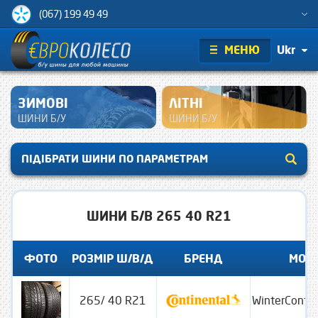
(067) 199 49 49
МЕНЮ
Ukr
ЗИМОВІ
ЛІТНІ
ШИНИ Б/У
ШИНИ Б/У
ПІДІБРАТИ ШИНИ ПО ПАРАМЕТРАМ
ШИНИ Б/В 265 40 R21
ФОТО
РОЗМІР Ш/В/Д
БРЕНД
МОД
265/ 40 R21
WinterConta