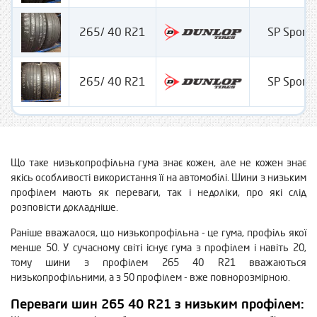
265/ 40 R21
SP Sport
265/ 40 R21
SP Sport
Що таке низькопрофільна гума знає кожен, але не кожен знає
якісь особливості використання її на автомобілі. Шини з низьким
профілем мають як переваги, так і недоліки, про які слід
розповісти докладніше.
Раніше вважалося, що низькопрофільна - це гума, профіль якої
менше 50. У сучасному світі існує гума з профілем і навіть 20,
тому шини з профілем 265 40 R21 вважаються
низькопрофільними, а з 50 профілем - вже повнорозмірною.
Переваги шин 265 40 R21 з низьким профілем: