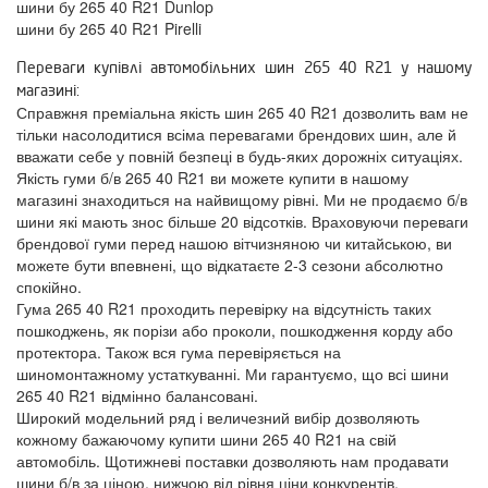
шини бу 265 40 R21 Dunlop
шини бу 265 40 R21 Pirelli
Переваги купівлі автомобільних шин 265 40 R21 у нашому
магазині:
Справжня преміальна якість шин 265 40 R21 дозволить вам не
тільки насолодитися всіма перевагами брендових шин, але й
вважати себе у повній безпеці в будь-яких дорожніх ситуаціях.
Якість гуми б/в 265 40 R21 ви можете купити в нашому
магазині знаходиться на найвищому рівні. Ми не продаємо б/в
шини які мають знос більше 20 відсотків. Враховуючи переваги
брендової гуми перед нашою вітчизняною чи китайською, ви
можете бути впевнені, що відкатаєте 2-3 сезони абсолютно
спокійно.
Гума 265 40 R21 проходить перевірку на відсутність таких
пошкоджень, як порізи або проколи, пошкодження корду або
протектора. Також вся гума перевіряється на
шиномонтажному устаткуванні. Ми гарантуємо, що всі шини
265 40 R21 відмінно балансовані.
Широкий модельний ряд і величезний вибір дозволяють
кожному бажаючому купити шини 265 40 R21 на свій
автомобіль. Щотижневі поставки дозволяють нам продавати
шини б/в за ціною, нижчою від рівня ціни конкурентів.