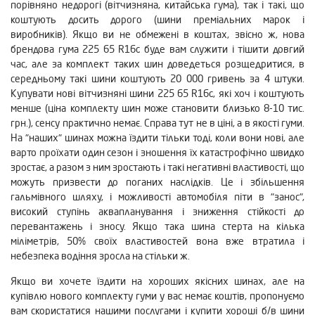
порівняно недорогі (вітчизняна, китайська гума), так і такі, що
коштують досить дорого (шини преміальних марок і
виробників). Якщо ви не обмежені в коштах, звісно ж, нова
брендова гума 225 65 R16c буде вам служити і тішити довгий
час, але за комплект таких шин доведеться розщедритися, в
середньому такі шини коштують 20 000 гривень за 4 штуки.
Купувати нові вітчизняні шини 225 65 R16c, які хоч і коштують
менше (ціна комплекту шин може становити близько 8-10 тис.
грн.), сенсу практично немає. Справа тут не в ціні, а в якості гуми.
На "наших" шинах можна їздити тільки тоді, коли вони нові, але
варто проїхати один сезон і зношення їх катастрофічно швидко
зростає, а разом з ним зростають і такі негативні властивості, що
можуть призвести до поганих наслідків. Це і збільшення
гальмівного шляху, і можливості автомобіля піти в "занос",
високий ступінь аквапланування і зниження стійкості до
перевантажень і зносу. Якщо така шина стерта на кілька
міліметрів, 50% своїх властивостей вона вже втратила і
небезпека водіння зросла на стільки ж.
Якщо ви хочете їздити на хороших якісних шинах, але на
купівлю нового комплекту гуми у вас немає коштів, пропонуємо
вам скористатися нашими послугами і купити хороші б/в шини