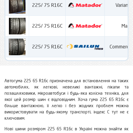
225/ 75 R16C
Variant 
225/ 75 R16C
Maxil
225/ 75 R16C
Commercio
Автогума 225 65 R16c призначена для встановлення на таких
автомобілях, як легкові, невеликі вантажні, пікапи та
позашляховики, мікроавтобуси і будь-яка колісна техніка, для
якої цей розмір шин є відповідним. Хоча гума 225 65 R16c є
більше вантажною, її легко і без жодних проблем можна
використовувати на будь-якому транспорті, індекс С тут не є
ключовим.
Нові шини розміром 225 65 R16c в Україні можна знайти як