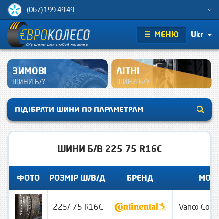
(067) 199 49 49
МЕНЮ
Ukr
ЗИМОВІ
ЛІТНІ
ШИНИ Б/У
ШИНИ Б/У
ПІДІБРАТИ ШИНИ ПО ПАРАМЕТРАМ
ШИНИ Б/В 225 75 R16C
ФОТО
РОЗМІР Ш/В/Д
БРЕНД
МОД
225/ 75 R16C
Vanco Conta