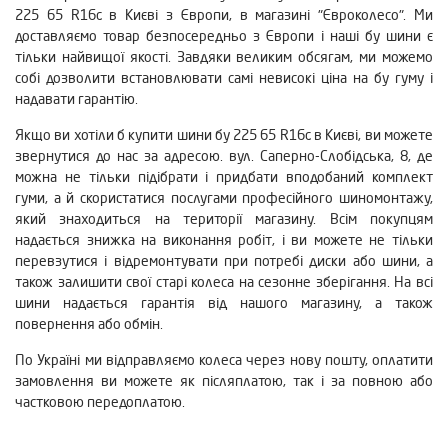
225 65 R16c в Києві з Європи, в магазині "Євроколесо". Ми
доставляємо товар безпосередньо з Європи і наші бу шини є
тільки найвищої якості. Завдяки великим обсягам, ми можемо
собі дозволити встановлювати самі невисокі ціна на бу гуму і
надавати гарантію.
Якщо ви хотіли б купити шини бу 225 65 R16c в Києві, ви можете
звернутися до нас за адресою. вул. Саперно-Слобідська, 8, де
можна не тільки підібрати і придбати вподобаний комплект
гуми, а й скористатися послугами професійного шиномонтажу,
який знаходиться на території магазину. Всім покупцям
надається знижка на виконання робіт, і ви можете не тільки
перевзутися і відремонтувати при потребі диски або шини, а
також залишити свої старі колеса на сезонне зберігання. На всі
шини надається гарантія від нашого магазину, а також
повернення або обмін.
По Україні ми відправляємо колеса через нову пошту, оплатити
замовлення ви можете як післяплатою, так і за повною або
частковою передоплатою.