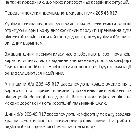
на таких поверхнях, що може призвести до аварійних ситуацій.
Переваги покупки преміальної вживаної гуми 205 45 R17
Купівля вживаних шин дозволяє значно зекономити кошти,
отримуючи при цьому високоякісний продукт. Преміальна гума
відомих брендів зазвичай коштує дорого, тому купівля б/в шин є
вигідним варіантом.
Вживані шини преміум-класу часто зберігають свої початкові
характеристики, такі як відмінне зчеплення з дорогою, комфорт
їзди та зносостійкість. Навіть після певного періоду експлуатації,
вони залишаються надійними.
Літні шини б/в 205 45 R17 забезпечують краще зчеплення з
дорогою, що сприяє точному управлінню автомобілем та
підвищеній безпеці на дорозі. Вони також ефективніші на
мокрих дорогах і мають коротший гальмівний шлях.
Шини б/в 205 45 R17 забезпечують комфортну поїздку завдяки
кращій амортизації та зниженому рівню шуму. Це робить
водіння більш приємним і зменшує втому водія.