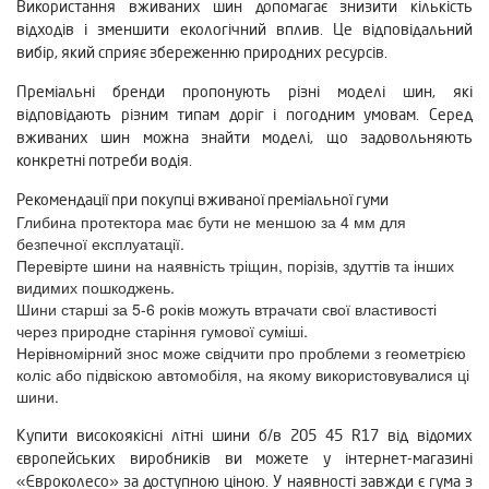
Використання вживаних шин допомагає знизити кількість
відходів і зменшити екологічний вплив. Це відповідальний
вибір, який сприяє збереженню природних ресурсів.
Преміальні бренди пропонують різні моделі шин, які
відповідають різним типам доріг і погодним умовам. Серед
вживаних шин можна знайти моделі, що задовольняють
конкретні потреби водія.
Рекомендації при покупці вживаної преміальної гуми
Глибина протектора має бути не меншою за 4 мм для
безпечної експлуатації.
Перевірте шини на наявність тріщин, порізів, здуттів та інших
видимих пошкоджень.
Шини старші за 5-6 років можуть втрачати свої властивості
через природне старіння гумової суміші.
Нерівномірний знос може свідчити про проблеми з геометрією
коліс або підвіскою автомобіля, на якому використовувалися ці
шини.
Купити високоякісні літні шини б/в 205 45 R17 від відомих
європейських виробників ви можете у інтернет-магазині
«Євроколесо» за доступною ціною. У наявності завжди є гума з