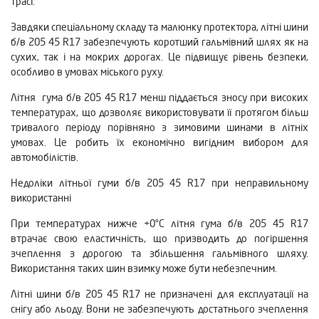
трасі.
Завдяки спеціальному складу та малюнку протектора, літні шини
б/в 205 45 R17 забезпечують коротший гальмівний шлях як на
сухих, так і на мокрих дорогах. Це підвищує рівень безпеки,
особливо в умовах міського руху.
Літня гума б/в 205 45 R17 менш піддається зносу при високих
температурах, що дозволяє використовувати її протягом більш
тривалого періоду порівняно з зимовими шинами в літніх
умовах. Це робить їх економічно вигідним вибором для
автомобілістів.
Недоліки літньої гуми б/в 205 45 R17 при неправильному
використанні
При температурах нижче +0°C літня гума б/в 205 45 R17
втрачає свою еластичність, що призводить до погіршення
зчеплення з дорогою та збільшення гальмівного шляху.
Використання таких шин взимку може бути небезпечним.
Літні шини б/в 205 45 R17 не призначені для експлуатації на
снігу або льоду. Вони не забезпечують достатнього зчеплення