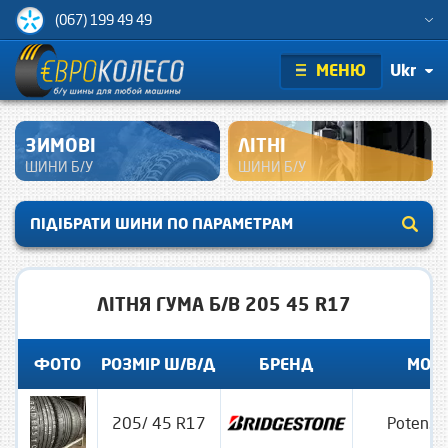
(067) 199 49 49
МЕНЮ
Ukr
ЗИМОВІ
ЛІТНІ
ШИНИ Б/У
ШИНИ Б/У
ПІДІБРАТИ ШИНИ ПО ПАРАМЕТРАМ
ЛІТНЯ ГУМА Б/В 205 45 R17
ФОТО
РОЗМІР Ш/В/Д
БРЕНД
МОД
205/ 45 R17
Potenza