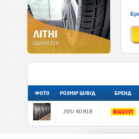
Бр
ЛІТНІ
ШИНИ Б/У
ФОТО
РОЗМІР Ш/В/Д
БРЕНД
205/ 40 R18