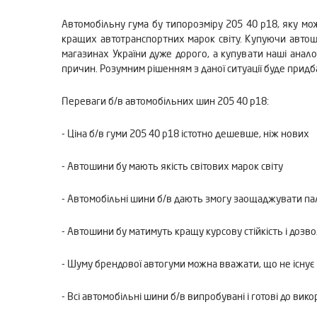
Автомобільну гума бу типорозміру 205 40 р18, яку мож
кращих автотранспортних марок світу. Купуючи автоши
магазинах України дуже дорого, а купувати наші анал
причин. Розумним рішенням з даної ситуації буде придб
Переваги б/в автомобільних шин 205 40 р18:
- Ціна б/в гуми 205 40 р18 істотно дешевше, ніж нових
- Автошини бу мають якість світових марок світу
- Автомобільні шини б/в дають змогу заощаджувати па
- Автошини бу матимуть кращу курсову стійкість і доз
- Шуму брендової автогуми можна вважати, що не існує
- Всі автомобільні шини б/в випробувані і готові до вик