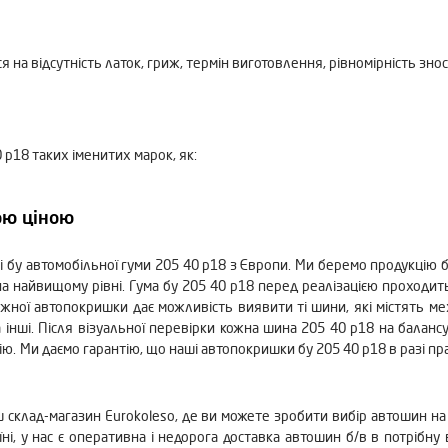
 на відсутність латок, гриж, термін виготовлення, рівномірність зно
 р18 таких іменитих марок, як:
ою ціною
лі бу автомобільної гуми 205 40 р18 з Європи. Ми беремо продукцію 
 найвищому рівні. Гума бу 205 40 р18 перед реалізацією проходить 
ної автопокришки дає можливість виявити ті шини, які містять мех
інші. Після візуальної перевірки кожна шина 205 40 р18 на баланс
ю. Ми даємо гарантію, що наші автопокришки бу 205 40 р18 в разі пра
ш склад-магазин Eurokoleso, де ви можете зробити вибір автошин на 
ні, у нас є оперативна і недорога доставка автошин б/в в потрібну