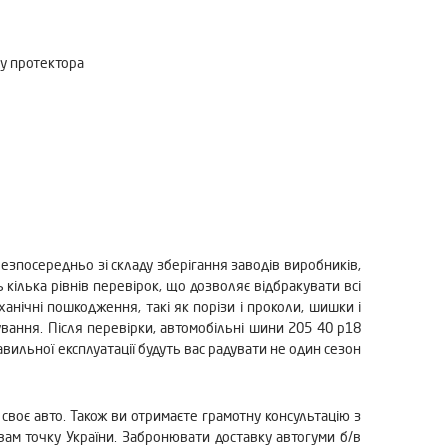
су протектора
безпосередньо зі складу зберігання заводів виробників,
кілька рівнів перевірок, що дозволяє відбракувати всі
анічні пошкодження, такі як порізи і проколи, шишки і
ування. Після перевірки, автомобільні шини 205 40 р18
вильної експлуатації будуть вас радувати не один сезон
своє авто. Також ви отримаєте грамотну консультацію з
 вам точку України. Забронювати доставку автогуми б/в