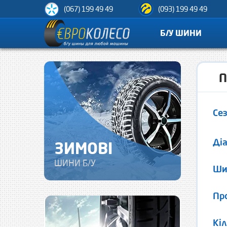
(067) 199 49 49
(093) 199 49 49
Б/У ШИНИ
П
Се
Ді
ЗИМОВІ
ШИНИ Б/У
Ши
Пр
Кіл