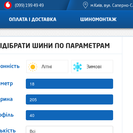
м.Київ, вул. Саперно-С
(099) 199 49 49
ОПЛАТА І ДОСТАВКА
ШИНОМОНТАЖ
ІДІБРАТИ ШИНИ ПО ПАРАМЕТРАМ
Літні
Зимові
зонність
18
аметр
205
рина
40
офіль
Всі
ькість