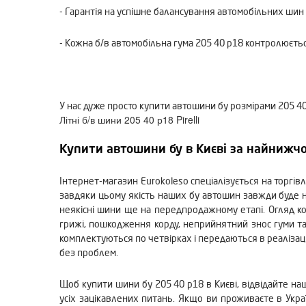
- Гарантія на успішне балансування автомобільних шин
- Кожна б/в автомобільна гума 205 40 р18 контролюється
У нас дуже просто купити автошини бу розмірами 205 40
Літні б/в шини 205 40 р18 Pirelli
Купити автошини бу в Києві за найнижч
Інтернет-магазин Eurokoleso спеціалізується на торгів
завдяки цьому якість наших бу автошин завжди буде на
неякісні шини ще на передпродажному етапі. Огляд кож
грижі, пошкодження корду, неприйнятний знос гуми та 
комплектуються по четвірках і передаються в реалізаці
без проблем.
Щоб купити шини бу 205 40 р18 в Києві, відвідайте на
усіх зацікавлених питань. Якщо ви проживаєте в Украї