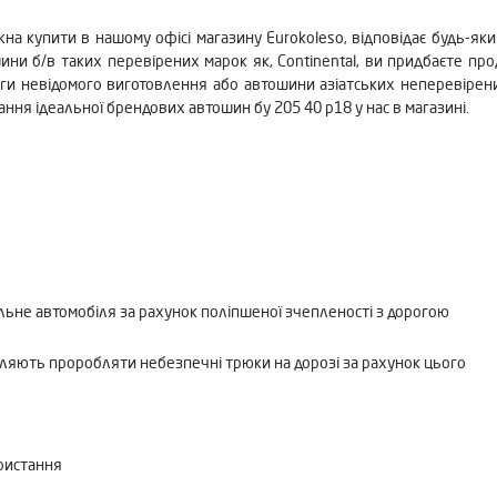
на купити в нашому офісі магазину Eurokoleso, відповідає будь-як
ни б/в таких перевірених марок як, Continental, ви придбаєте прод
оги невідомого виготовлення або автошини азіатських неперевірен
ання ідеальної брендових автошин бу 205 40 р18 у нас в магазині.
льне автомобіля за рахунок поліпшеної зчепленості з дорогою
воляють проробляти небезпечні трюки на дорозі за рахунок цього
ористання