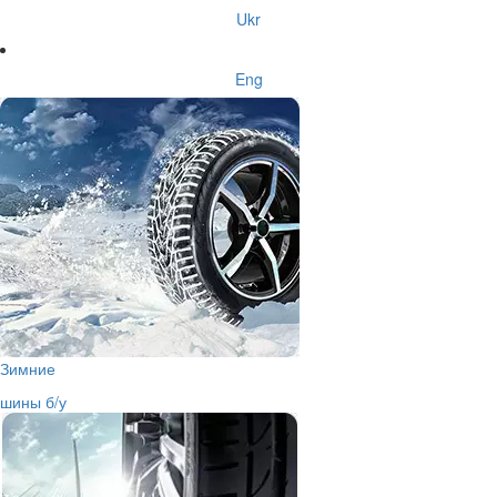
Ukr
Eng
Зимние
шины б/у