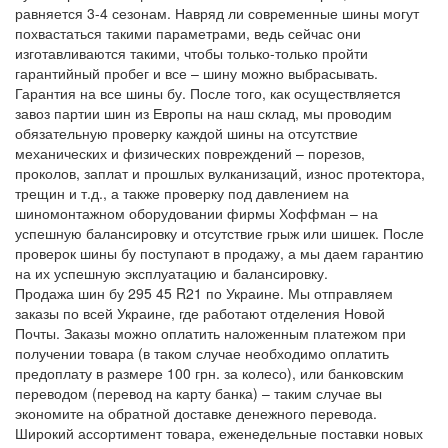
равняется 3-4 сезонам. Навряд ли современные шины могут
похвастаться такими параметрами, ведь сейчас они
изготавливаются такими, чтобы только-только пройти
гарантийный пробег и все – шину можно выбрасывать.
Гарантия на все шины бу. После того, как осуществляется
завоз партии шин из Европы на наш склад, мы проводим
обязательную проверку каждой шины на отсутствие
механических и физических повреждений – порезов,
проколов, заплат и прошлых вулканизаций, износ протектора,
трещин и т.д., а также проверку под давлением на
шиномонтажном оборудовании фирмы Хоффман – на
успешную балансировку и отсутствие грыж или шишек. После
проверок шины бу поступают в продажу, а мы даем гарантию
на их успешную эксплуатацию и балансировку.
Продажа шин бу 295 45 R21 по Украине. Мы отправляем
заказы по всей Украине, где работают отделения Новой
Почты. Заказы можно оплатить наложенным платежом при
получении товара (в таком случае необходимо оплатить
предоплату в размере 100 грн. за колесо), или банковским
переводом (перевод на карту банка) – таким случае вы
экономите на обратной доставке денежного перевода.
Широкий ассортимент товара, еженедельные поставки новых