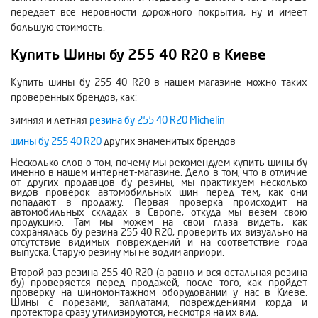
передает все неровности дорожного покрытия, ну и имеет
большую стоимость.
Купить Шины бу 255 40 R20 в Киеве
Купить шины бу 255 40 R20 в нашем магазине можно таких
проверенных брендов, как:
зимняя и летняя
резина бу 255 40 R20 Michelin
шины бу 255 40 R20
других знаменитых брендов
Несколько слов о том, почему мы рекомендуем купить шины бу
именно в нашем интернет-магазине. Дело в том, что в отличие
от других продавцов бу резины, мы практикуем несколько
видов проверок автомобильных шин перед тем, как они
попадают в продажу. Первая проверка происходит на
автомобильных складах в Европе, откуда мы везем свою
продукцию. Там мы можем на свои глаза видеть, как
сохранялась бу резина 255 40 R20, проверить их визуально на
отсутствие видимых повреждений и на соответствие года
выпуска. Старую резину мы не водим априори.
Второй раз резина 255 40 R20 (а равно и вся остальная резина
бу) проверяется перед продажей, после того, как пройдет
проверку на шиномонтажном оборудовании у нас в Киеве.
Шины с порезами, заплатами, повреждениями корда и
протектора сразу утилизируются, несмотря на их вид.